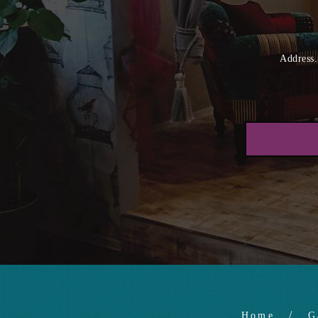
Addr
Home
G