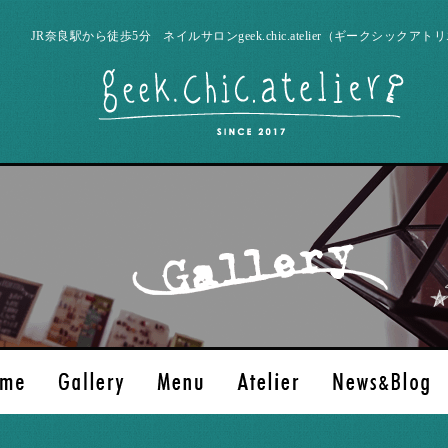
JR奈良駅から徒歩5分 ネイルサロンgeek.chic.atelier（ギークシックアト