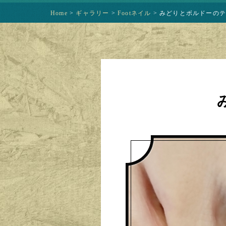
Home
>
ギャラリー
>
Footネイル
>
みどりとボルドーのテキ