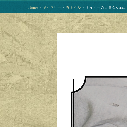
Home
>
ギャラリー
>
春ネイル
>
ネイビーの天然石なnail